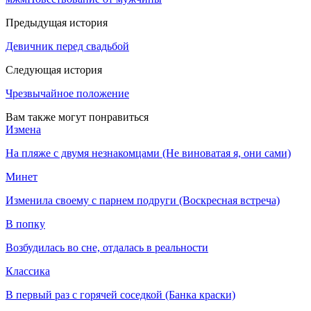
Предыдущая история
Девичник перед свадьбой
Следующая история
Чрезвычайное положение
Вам также могут понравиться
Измена
На пляже с двумя незнакомцами (Не виноватая я, они сами)
Минет
Изменила своему с парнем подруги (Воскресная встреча)
В попку
Возбудилась во сне, отдалась в реальности
Классика
В первый раз с горячей соседкой (Банка краски)