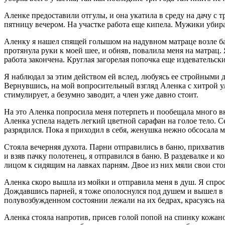
Аленке предоставили отгулы, и она укатила в среду на дачу с
пятницу вечером. На участке работа еще кипела. Мужики убир
Аленку я нашел спящей голышом на надувном матраце возле бан
протянула руки к моей шее, и обняв, повалила меня на матрац.
работа закончена. Круглая загорелая попочка еще издевательски
Я наблюдал за этим действом ей вслед, любуясь ее стройными
Вернувшись, на мой вопросительный взгляд Аленка с хитрой ул
стимулирует, а безумно заводит, а член уже давно стоит.
На это Аленка попросила меня потерпеть и пообещала много вк
Аленка успела надеть легкий цветной сарафан на голое тело. С
разрядился. Пока я приходил в себя, женушка нежно обсосала 
Стояла вечерняя духота. Парни отправились в баню, прихвати
и взяв пачку полотенец, я отправился в баню. В раздевалке и 
лицом к сидящим на лавках парням. Двое из них мяли свои сто
Аленка скоро вышла из мойки и отправила меня в душ. Я спросил
Дождавшись парней, я тоже ополоснулся под душем и вышел в 
полувозбужденном состоянии лежали на их бедрах, красуясь н
Аленка стояла напротив, присев голой попой на спинку кожано