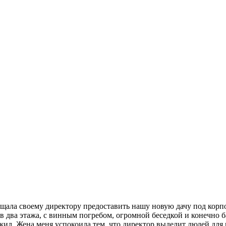
ещала своему директору предоставить нашу новую дачу под кор
 в два этажа, с винным погребом, огромной беседкой и конечно
 жил. Жена меня успокоила тем, что директор выделит людей для 