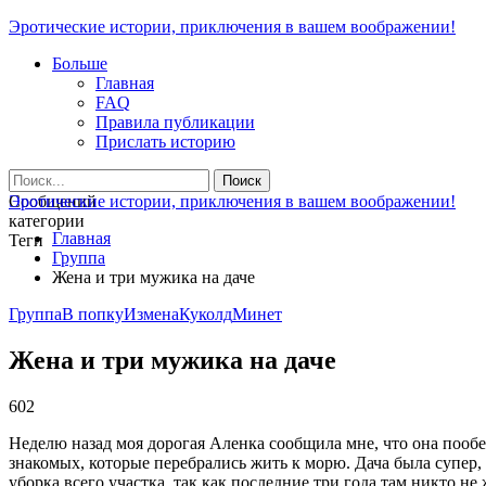
Эротические истории, приключения в вашем воображении!
Больше
Главная
FAQ
Правила публикации
Прислать историю
Сообщений
Эротические истории, приключения в вашем воображении!
категории
Главная
Теги
Группа
Жена и три мужика на даче
Группа
В попку
Измена
Куколд
Минет
Жена и три мужика на даче
602
Неделю назад моя дорогая Аленка сообщила мне, что она пооб
знакомых, которые перебрались жить к морю. Дача была супер,
уборка всего участка, так как последние три года там никто не