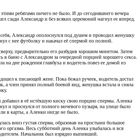
 с этими ребятами ничего не было. И до сегодняшнего вечера
шел сзади Александр и без всяких церемоний нагнул ее вперед.
в себя, Александр ополоснулся под душем и проводил женушку
нул с нее футболку и накачал её спермой по полной.
верху, предварительно его разбудив хорошим минетом. Затем
сь в баню с Александром за очередной порцией хорошего секса.
ила на дне рождения главбуха и водитель повез ее домой из
одошел к писающей жене. Пока бежал ручеек, водитель достал
як, а член принял полный боевой вид, женушка встала и сняла
чку.
а я добавил в её истёкшую киску свою порцию спермы. Аленка
снул и проснулся от полного мочевого пузыря, на улице было
али в карты, а Аленки нигде не было.
улась вниз густая сперма, образовав на простыни большое
ного оргазма. Весь субботний день Аленка улыбалась и вся
водителем. Начальник был изрядно выпивший.