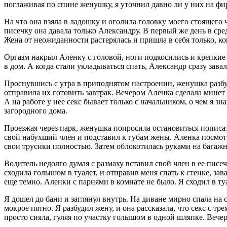
поглаживая по спине женушку, я уточнил давно ли у них на фир
На что она взяла в ладошку и оголила головку моего стоящего 
писечку она давала только Александру. В первый же день в сре
Жена от неожиданности растерялась и пришла в себя только, к
Оргазм накрыл Аленку с головой, ноги подкосились и крепкие
в дом. А когда стали укладываться спать, Александр сразу зав
Проснувшись с утра в приподнятом настроении, женушка разбу
отправила их готовить завтрак. Вечером Аленка сделала минет
А на работе у нее секс бывает только с начальником, о чем я з
загородного дома.
Проезжая через парк, женушка попросила остановиться пописат
свой набухший член и подставил к губам жены. Аленка посмотр
свои трусики полностью. Затем облокотилась руками на багаж
Водитель недолго думая с размаху вставил свой член в ее пис
сходила голышом в туалет, и отправив меня спать к стенке, за
еще темно. Аленки с парнями в комнате не было. Я сходил в ту
Я дошел до бани и заглянул внутрь. На диване мирно спала на
мокрое пятно. Я разбудил жену, и она рассказала, что секс с т
просто сияла, гуляя по участку голышом в одной шляпке. Веч