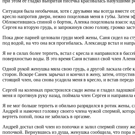
при этом ее гладко выбритая писечка красовалась набухшими 
Ситуация была необычная, хотя с друзьями мы всегда вместе о
кресло напротив двери, нежно поцеловав меня в губы. Затем э
Облокотившись спиной о бортик, Аленка поцеловала взасос иду
Сергея на вторую грудь, и запрокинув свою голову, громко заст
Пока двое парней целовали груди моей жены, Саня сидел на ст
под водой, на что она вся прогибалась. Александр встал и напр
Я не в силах более терпеть, встал с кресла и направился в бас
поверхностью воды. В это время Саня вставил свой член Аленке
Одной рукой женушка мяла свою грудь, а другой ласкала себе к
сторон. Вскоре Санек зарычал и кончил в жену, затем, отпусти
стоящий член, она снова усадила меня в кресло, и встав передо
Сергей на коленках пристроился сзади жены и гладил ладошкой
меня и протянув руку назад, поймала член Сергея и направила е
Я не мог больше терпеть и обильно разрядился в ротик жены, 
Андрей и намочил головку своего члена чужой спермой, которая
вертеть попой, пока не забилась в оргазме.
Андрей достал свой член из попочки и залил спермой спину же
попочкой. Вернувшись из душа, женушка сообщила, что пора ло