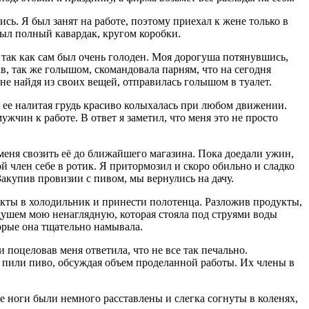
ь. Я был занят на работе, поэтому приехал к жене только в
ыл полный кавардак, кругом коробки.
 так как сам был очень голоден. Моя дорогуша потянувшись,
в, так же голышом, скомандовала парням, что на сегодня
о не найдя из своих вещей, отправилась голышом в туалет.
 ее налитая грудь красиво колыхалась при любом движении.
чин к работе. В ответ я заметил, что меня это не просто
меня свозить её до ближайшего магазина. Пока доедали ужин,
й член себе в ротик. Я притормозил и скоро обильно и сладко
Закупив провизии с пивом, мы вернулись на дачу.
укты в холодильник и принести полотенца. Разложив продукты,
д душем мою ненаглядную, которая стояла под струями воды
орые она тщательно намывала.
и поцеловав меня ответила, что не все так печально.
 пили пиво, обсуждая объем проделанной работы. Их члены в
е ноги были немного расставлены и слегка согнуты в коленях,