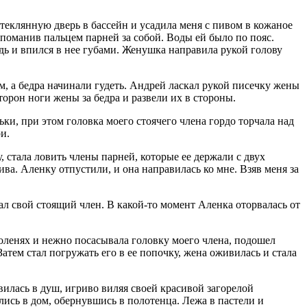
стеклянную дверь в бассейн и усадила меня с пивом в кожаное
поманив пальцем парней за собой. Воды ей было по пояс.
удь и впился в нее губами. Женушка направила рукой голову
м, а бедра начинали гудеть. Андрей ласкал рукой писечку жены
торон ноги жены за бедра и развели их в стороны.
ьки, при этом головка моего стоячего члена гордо торчала над
и.
, стала ловить члены парней, которые ее держали с двух
ива. Аленку отпустили, и она направилась ко мне. Взяв меня за
ал свой стоящий член. В какой-то момент Аленка оторвалась от
коленях и нежно посасывала головку моего члена, подошел
атем стал погружать его в ее попочку, жена оживилась и стала
илась в душ, игриво виляя своей красивой загорелой
лись в дом, обернувшись в полотенца. Лежа в пастели и