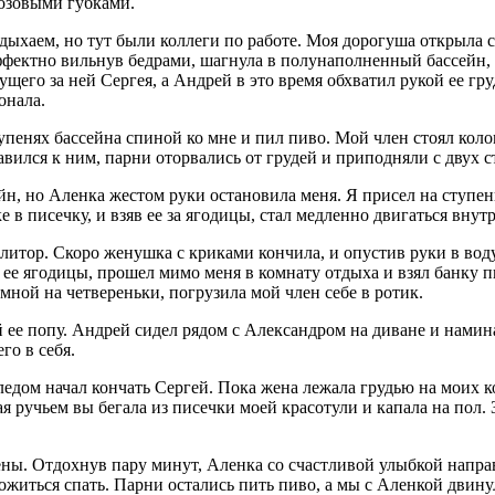
розовыми губками.
тдыхаем, но тут были коллеги по работе. Моя дорогуша открыла 
ффектно вильнув бедрами, шагнула в полунаполненный бассейн, 
щего за ней Сергея, а Андрей в это время обхватил рукой ее гр
онала.
упенях бассейна спиной ко мне и пил пиво. Мой член стоял коло
авился к ним, парни оторвались от грудей и приподняли с двух с
сейн, но Аленка жестом руки остановила меня. Я присел на ступен
 в писечку, и взяв ее за ягодицы, стал медленно двигаться внутр
литор. Скоро женушка с криками кончила, и опустив руки в воду
в ее ягодицы, прошел мимо меня в комнату отдыха и взял банку п
 мной на четвереньки, погрузила мой член себе в ротик.
 ее попу. Андрей сидел рядом с Александром на диване и намин
го в себя.
следом начал кончать Сергей. Пока жена лежала грудью на моих 
 ручьем вы бегала из писечки моей красотули и капала на пол. З
ны. Отдохнув пару минут, Аленка со счастливой улыбкой направ
житься спать. Парни остались пить пиво, а мы с Аленкой двину