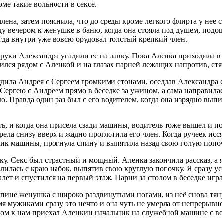
ме такие вольности в сексе.
члена, затем пояснила, что до среды кроме легкого флирта у нее
ду вечером к женушке в баню, когда она стояла под душем, подо
огда внутри уже вовсю орудовал толстый крепкий член.
 руки Александра усадили ее на лавку. Пока Аленка приходила 
алился рядом с Аленкой и на глазах парней лежащих напротив, стя
дила Андрея с Сергеем громкими стонами, оседлав Александра с
 Сергею с Андреем прямо в беседке за ужином, а сама направила
наю. Правда один раз был с его водителем, когда она изрядно вып
ь, и когда она присела сзади машины, водитель тоже вышел и п
ела снизу вверх и жадно проглотила его член. Когда ручеек исс
ник машины, прогнула спину и выпятила назад свою голую попо
ечку. Секс был страстный и мощный. Аленка закончила рассказ, 
валилась с краю набок, выпятив свою круглую попочку. Я сразу у
алет и спустился на первый этаж. Парни за столом в беседке игр
 спине женушка с широко раздвинутыми ногами, из неё снова тян
ремя мужиками сразу это нечто и она чуть не умерла от непрерыв
ером к нам приехал Аленкин начальник на служебной машине с 