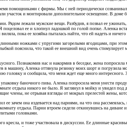
 тремя помощниками с фирмы. Мы с ней периодически созванивалис
али участок и монтировали дополнительное освещение. В доме б
и. Рядом лежали мужские вещи. Разбудив, я позвал ее ужинать,
 Я поцеловал ее и хлопнул ладошкой по голой попке. Аленка вста
 виляла, пока ее хозяйка пыталась найти, что ей надеть и ничег
 длинными ножками с упругими загорелыми ягодицами, при этом
ыбкой пояснила, что такой ее внешний вид очень стимулирует муж
усного. Познакомив нас и накормив в беседке, жена попросила 
ев в машину, Аленка оттянула резинку моих шорт и погрузила мо
мою головку и сообщила, что меня ждет еще много интересного. 
в упаковку баночного пива. Аленка попросила меня унести прод
комнате отдыха никого не было. Я заглянул в мойку и увидел по
ящие члены, не отрывая взгляды от мокрых прелестей жены, кот
 ее зачем она издевается над парнями, на что она рассмеялась, 
комнату отдыха. Парни втроем сидели откинувшись на диване и
алитыми головками.
го кресла, и тоже участвовала в дискуссии. Ее длинные красивы