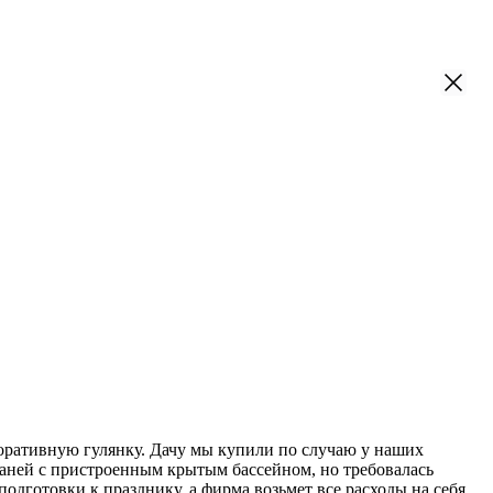
поративную гулянку. Дачу мы купили по случаю у наших
 баней с пристроенным крытым бассейном, но требовалась
подготовки к празднику, а фирма возьмет все расходы на себя.