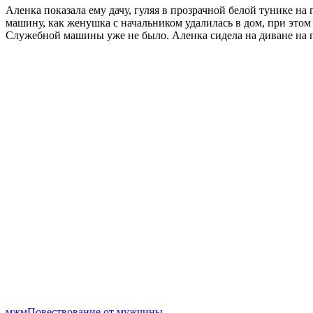
Аленка показала ему дачу, гуляя в прозрачной белой тунике на 
машину, как женушка с начальником удалилась в дом, при этом 
Служебной машины уже не было. Аленка сидела на диване на п
мжм
Повествование от мужчины